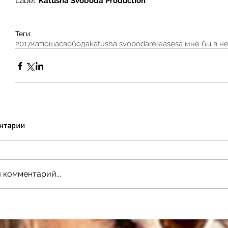
Label: 
Katusha Svoboda Production 
Теги:
2017
катюшасвобода
katusha svoboda
releases
а мне бы в н
нтарии
 комментарий...