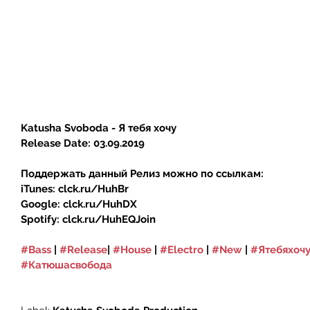
Katusha Svoboda - Я тебя хочу
Release Date: 03.09.2019
Поддержать данный Релиз можно по ссылкам:
iTunes: clck.ru/HuhBr
Google: clck.ru/HuhDX
Spotify: clck.ru/HuhEQJoin 
#Bass
 | 
#Release
| 
#House
 | 
#Electro
 | 
#New
 | 
#Ятебяхоч
#Катюшасвобода